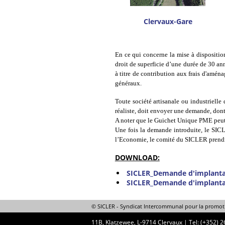
Clervaux-Gare
En ce qui concerne la mise à disposition
droit de superficie d’une durée de 30 an
à titre de contribution aux frais d'aména
généraux.
Toute société artisanale ou industrielle
réaliste, doit envoyer une demande, dont
A noter que le Guichet Unique PME peut a
Une fois la demande introduite, le SICL
l’Economie, le comité du SICLER prendra 
DOWNLOAD:
SICLER_Demande d'implanta
SICLER_Demande d'implanta
© SICLER - Syndicat Intercommunal pour 
11B, Klatzewee, L-9714 Clervaux
|
Tel: (+352) 2