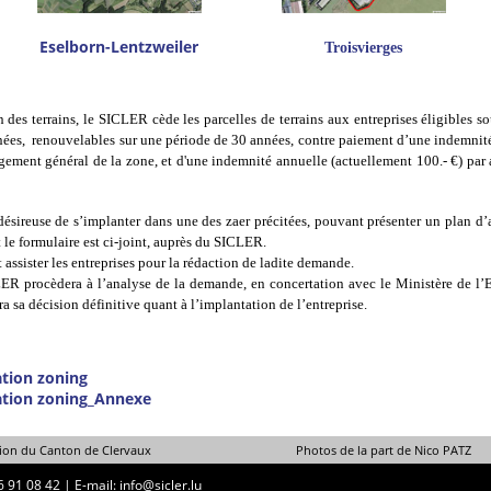
Eselborn-Lentzweiler
Troisvierges
 des terrains, le SICLER cède les parcelles de terrains aux entreprises éligibles 
nées, renouvelables sur une période de 30 années, contre paiement d’une indemnité
gement général de la zone, et d'une indemnité annuelle (actuellement 100.- €) par a
 désireuse de s’implanter dans une des zaer précitées, pouvant présenter un plan d’
 le formulaire est ci-joint, auprès du SICLER.
ssister les entreprises pour la rédaction de ladite demande.
ER procèdera à l’analyse de la demande, en concertation avec le Ministère de l’
sa décision définitive quant à l’implantation de l’entreprise.
tion zoning
tion zoning_Annexe
la promotion du Canton de Clervaux Photos de la part de Nico PATZ
6 91 08 42
|
E-mail: info@sicler.lu